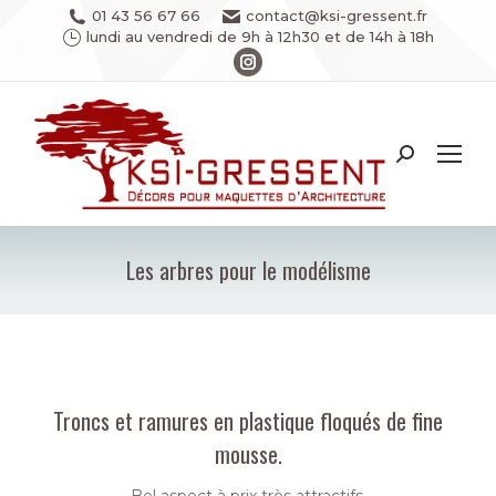
01 43 56 67 66
contact@ksi-gressent.fr
lundi au vendredi de 9h à 12h30 et de 14h à 18h
Instagram
page
opens
in
Recherche
new
:
window
Les arbres pour le modélisme
Vous êtes ici :
Troncs et ramures en plastique floqués de fine
mousse.